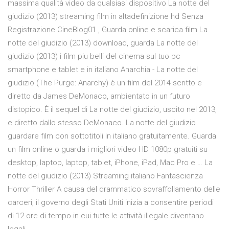
massima qualità video da qualsiasi dispositivo La notte del
giudizio (2013) streaming film in altadefinizione hd Senza
Registrazione CineBlog01 , Guarda online e scarica film La
notte del giudizio (2013) download, guarda La notte del
giudizio (2013) i film piu belli del cinema sul tuo pc
smartphone e tablet e in italiano Anarchia - La notte del
giudizio (The Purge: Anarchy) è un film del 2014 scritto e
diretto da James DeMonaco, ambientato in un futuro
distopico. È il sequel di La notte del giudizio, uscito nel 2013,
e diretto dallo stesso DeMonaco. La notte del giudizio
guardare film con sottotitoli in italiano gratuitamente. Guarda
un film online o guarda i migliori video HD 1080p gratuiti su
desktop, laptop, laptop, tablet, iPhone, iPad, Mac Pro e … La
notte del giudizio (2013) Streaming italiano Fantascienza
Horror Thriller A causa del drammatico sovraffollamento delle
carceri, il governo degli Stati Uniti inizia a consentire periodi
di 12 ore di tempo in cui tutte le attività illegale diventano