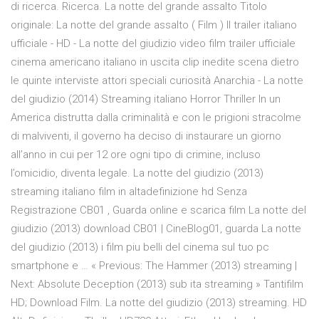
di ricerca. Ricerca. La notte del grande assalto Titolo
originale: La notte del grande assalto ( Film ) Il trailer italiano
ufficiale - HD - La notte del giudizio video film trailer ufficiale
cinema americano italiano in uscita clip inedite scena dietro
le quinte interviste attori speciali curiosità Anarchia - La notte
del giudizio (2014) Streaming italiano Horror Thriller In un
America distrutta dalla criminalità e con le prigioni stracolme
di malviventi, il governo ha deciso di instaurare un giorno
all’anno in cui per 12 ore ogni tipo di crimine, incluso
l’omicidio, diventa legale. La notte del giudizio (2013)
streaming italiano film in altadefinizione hd Senza
Registrazione CB01 , Guarda online e scarica film La notte del
giudizio (2013) download CB01 | CineBlog01, guarda La notte
del giudizio (2013) i film piu belli del cinema sul tuo pc
smartphone e … « Previous: The Hammer (2013) streaming |
Next: Absolute Deception (2013) sub ita streaming » Tantifilm
HD; Download Film. La notte del giudizio (2013) streaming. HD