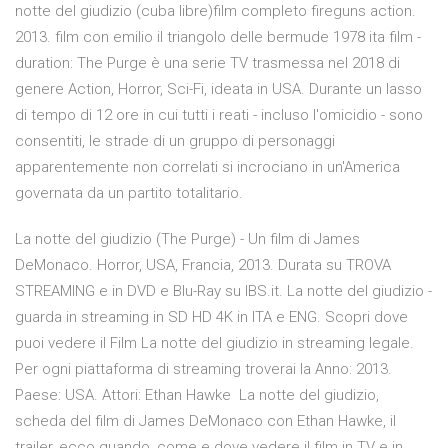
notte del giudizio (cuba libre)film completo fireguns action.
2013. film con emilio il triangolo delle bermude 1978 ita film -
duration: The Purge è una serie TV trasmessa nel 2018 di
genere Action, Horror, Sci-Fi, ideata in USA. Durante un lasso
di tempo di 12 ore in cui tutti i reati - incluso l'omicidio - sono
consentiti, le strade di un gruppo di personaggi
apparentemente non correlati si incrociano in un'America
governata da un partito totalitario.
La notte del giudizio (The Purge) - Un film di James
DeMonaco. Horror, USA, Francia, 2013. Durata su TROVA
STREAMING e in DVD e Blu-Ray su IBS.it. La notte del giudizio -
guarda in streaming in SD HD 4K in ITA e ENG. Scopri dove
puoi vedere il Film La notte del giudizio in streaming legale.
Per ogni piattaforma di streaming troverai la Anno: 2013.
Paese: USA. Attori: Ethan Hawke La notte del giudizio,
scheda del film di James DeMonaco con Ethan Hawke, il
trailer, ecco quando, come e dove vedere il film in TV e in