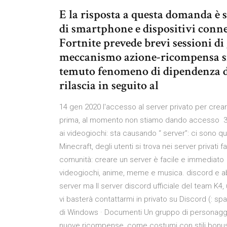
E la risposta a questa domanda è sì
di smartphone e dispositivi conne
Fortnite prevede brevi sessioni di 
meccanismo azione-ricompensa si 
temuto fenomeno di dipendenza d
rilascia in seguito al
14 gen 2020 l'accesso al server privato per cre
prima, al momento non stiamo dando accesso 30 
ai videogiochi: sta causando “ server”: ci sono quel
Minecraft, degli utenti si trova nei server privati f
comunità: creare un server è facile e immediato 
videogiochi, anime, meme e musica. discord e ab
server ma Il server discord ufficiale del team K4, 
vi basterà contattarmi in privato su Discord (: sp
di Windows · Documenti Un gruppo di personaggi d
nuove ricompense, come costumi con stili bonus, 