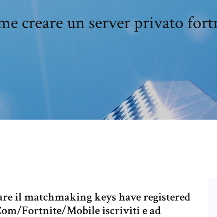
e creare un server privato fort
sare il matchmaking keys have registered
Com/Fortnite/Mobile iscriviti e ad