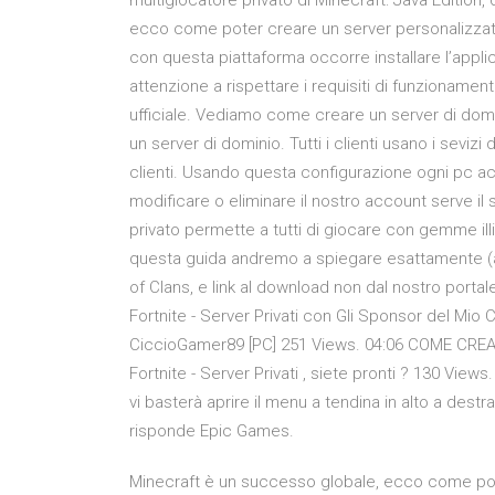
multigiocatore privato di Minecraft: Java Edition,
ecco come poter creare un server personalizzato
con questa piattaforma occorre installare l’appl
attenzione a rispettare i requisiti di funzioname
ufficiale. Vediamo come creare un server di dom
un server di dominio. Tutti i clienti usano i sevizi
clienti. Usando questa configurazione ogni pc a
modificare o eliminare il nostro account serve il 
privato permette a tutti di giocare con gemme ill
questa guida andremo a spiegare esattamente (an
of Clans, e link al download non dal nostro porta
Fortnite - Server Privati con Gli Sponsor del Mio 
CiccioGamer89 [PC] 251 Views. 04:06 COME CREA
Fortnite - Server Privati , siete pronti ? 130 Vie
vi basterà aprire il menu a tendina in alto a destra
risponde Epic Games.
Minecraft è un successo globale, ecco come pot