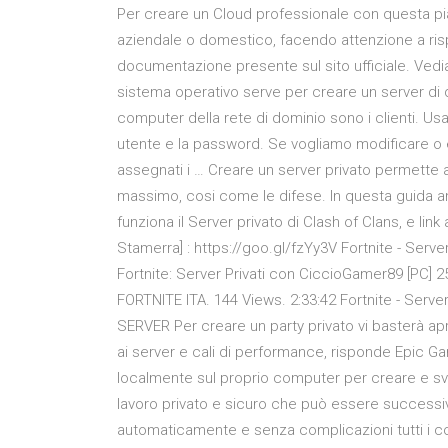
Per creare un Cloud professionale con questa pia
aziendale o domestico, facendo attenzione a rispe
documentazione presente sul sito ufficiale. Ve
sistema operativo serve per creare un server di domi
computer della rete di dominio sono i clienti. 
utente e la password. Se vogliamo modificare o el
assegnati i … Creare un server privato permette a 
massimo, cosi come le difese. In questa guida
funziona il Server privato di Clash of Clans, e li
Stamerra] : https://goo.gl/fzYy3V Fortnite - Serve
Fortnite: Server Privati con CiccioGamer89 [PC
FORTNITE ITA. 144 Views. 2:33:42 Fortnite - Server
SERVER Per creare un party privato vi basterà aprir
ai server e cali di performance, risponde Epic 
localmente sul proprio computer per creare e sv
lavoro privato e sicuro che può essere success
automaticamente e senza complicazioni tutti i c