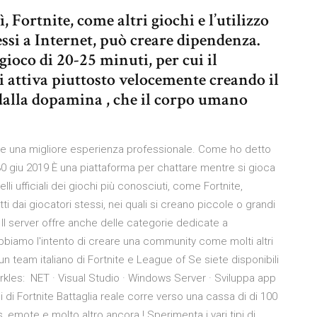
, Fortnite, come altri giochi e l’utilizzo
ssi a Internet, può creare dipendenza.
gioco di 20-25 minuti, per cui il
attiva piuttosto velocemente creando il
alla dopamina , che il corpo umano
are una migliore esperienza professionale. Come ho detto
giu 2019 È una piattaforma per chattare mentre si gioca
li ufficiali dei giochi più conosciuti, come Fortnite,
atti dai giocatori stessi, nei quali si creano piccole o grandi
Il server offre anche delle categorie dedicate a
biamo l'intento di creare una community come molti altri
un team italiano di Fortnite e League of Se siete disponibili
arkles: NET · Visual Studio · Windows Server · Sviluppa app
i Fortnite Battaglia reale corre verso una cassa di di 100
emote e molto altro ancora ! Sperimenta i vari tipi di