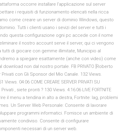
ttaforma occorre installare l’applicazione sul server
ttare i requisiti di funzionamento elencati nella ricca
diamo come creare un server di dominio Windows, questo
nio. Tutti i clienti usano i sevizi del server e tutti i
Usando questa configurazione ogni pc accede con il nome
iminare il nostro account serve il server, qui ci vengono
tutti di giocare con gemme illimitate, Municipio al
 andremo a spiegare esattamente (anche con video) come
nk al download non dal nostro portale. FB PRIVATO [Roberto
r Privati con Gli Sponsor del Mio Canale. 132 Views.
] 251 Views. 04:06 COME CREARE SERVER PRIVATI SU
 Privati , siete pronti ? 130 Views. 4:16:06 LIVE FORTNITE
e il menu a tendina in alto a destra, Fortnite: lag, problemi
Games. Un Server Web Personale: Consente di lavorare
iluppare programmi informatici. Fornisce un ambiente di
ivamente condiviso. Consente di configurare
omponenti necessari di un server web.