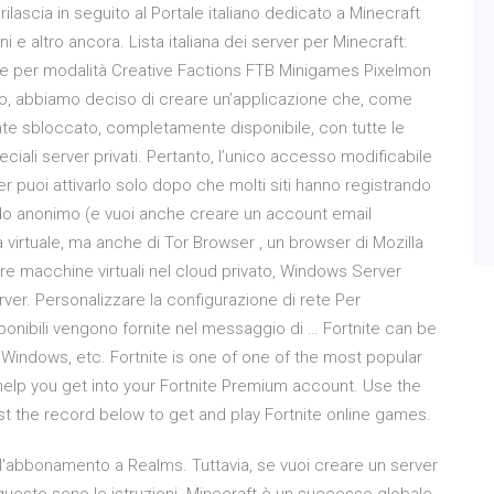
lascia in seguito al Portale italiano dedicato a Minecraft
iani e altro ancora. Lista italiana dei server per Minecraft:
rabile per modalità Creative Factions FTB Minigames Pixelmon
ivo, abbiamo deciso di creare un’applicazione che, come
nte sbloccato, completamente disponibile, con tutte le
peciali server privati. Pertanto, l’unico accesso modificabile
r puoi attivarlo solo dopo che molti siti hanno registrando
modo anonimo (e vuoi anche creare un account email
a virtuale, ma anche di Tor Browser , un browser di Mozilla
re macchine virtuali nel cloud privato, Windows Server
. Personalizzare la configurazione di rete Per
sponibili vengono fornite nel messaggio di … Fortnite can be
d Windows, etc. Fortnite is one of one of the most popular
 help you get into your Fortnite Premium account. Use the
st the record below to get and play Fortnite online games.
 l'abbonamento a Realms. Tuttavia, se vuoi creare un server