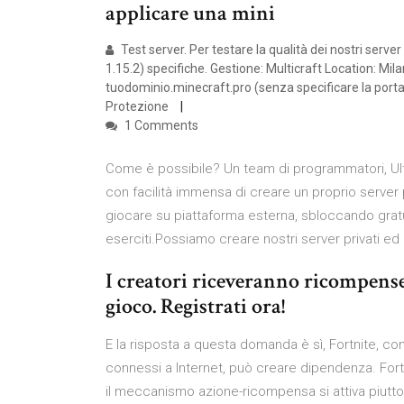
applicare una mini
Test server. Per testare la qualità dei nostri serv
1.15.2) specifiche. Gestione: Multicraft Location: M
tuodominio.minecraft.pro (senza specificare la por
Protezione
1 Comments
Come è possibile? Un team di programmatori, U
con facilità immensa di creare un proprio server p
giocare su piattaforma esterna, sbloccando gratu
eserciti.Possiamo creare nostri server privati ed i
I creatori riceveranno ricompense
gioco. Registrati ora!
E la risposta a questa domanda è sì, Fortnite, come
connessi a Internet, può creare dipendenza. Fortn
il meccanismo azione-ricompensa si attiva piut