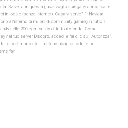
r la Salve, con questa guida voglio spiegarvi come aprire
ci in locale (senza internet). Cosa vi serve? 1· Navicat
lgono all'interno di milioni di community gaming in tutto il
mmunity nelle 200 community di tutto il mondo. Come
ney nel tuo server Discord, accedi e fai clic su " Autorizza".
nite pc Il momento il matchmaking di fortnite pc -
game fair