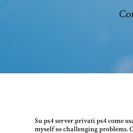
Com
Su ps4 server privati ps4 come u
myself so challenging problems. 