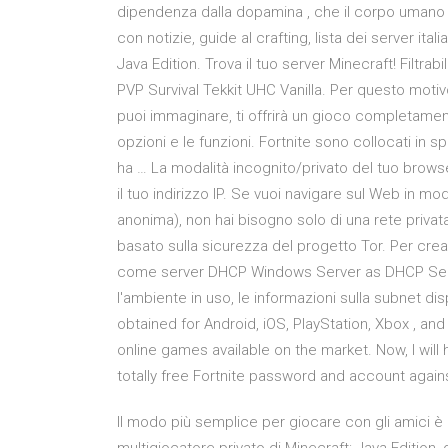
dipendenza dalla dopamina , che il corpo umano ri
con notizie, guide al crafting, lista dei server ital
Java Edition. Trova il tuo server Minecraft! Filt
PVP Survival Tekkit UHC Vanilla. Per questo mot
puoi immaginare, ti offrirà un gioco completame
opzioni e le funzioni. Fortnite sono collocati in s
ha … La modalità incognito/privato del tuo browse
il tuo indirizzo IP. Se vuoi navigare sul Web in 
anonima), non hai bisogno solo di una rete privat
basato sulla sicurezza del progetto Tor. Per crea
come server DHCP Windows Server as DHCP Server
l'ambiente in uso, le informazioni sulla subnet di
obtained for Android, iOS, PlayStation, Xbox , an
online games available on the market. Now, I will
totally free Fortnite password and account again
Il modo più semplice per giocare con gli amici è