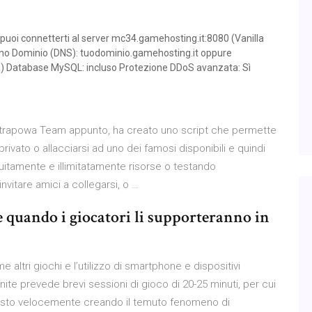
er puoi connetterti al server mc34.gamehosting.it:8080 (Vanilla
ilano Dominio (DNS): tuodominio.gamehosting.it oppure
ta) Database MySQL: incluso Protezione DDoS avanzata: Sì
ltrapowa Team appunto, ha creato uno script che permette
rivato o allacciarsi ad uno dei famosi disponibili e quindi
itamente e illimitatamente risorse o testando
nvitare amici a collegarsi, o …
 quando i giocatori li supporteranno in
 altri giochi e l’utilizzo di smartphone e dispositivi
ite prevede brevi sessioni di gioco di 20-25 minuti, per cui
tosto velocemente creando il temuto fenomeno di