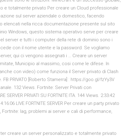
 queste sono le istruzioni. Minecraft è un successo globale,
 e totalmente privato Per creare un Cloud professionale
icazione sul server aziendale o domestico, facendo
nto elencati nella ricca documentazione presente sul sito
inio Windows, questo sistema operativo serve per creare
 del server e tutti i computer della rete di dominio sono i
ccede con il nome utente e la password. Se vogliamo
server, qui ci vengono assegnati i … Creare un server
imitate, Municipio al massimo, cosi come le difese. In
che con video) come funziona il Server privato di Clash
le. FB PRIVATO [Roberto Stamerra] : https://goo.gl/fzYy3V
Canale. 132 Views. Fortnite: Server Privati con
RE SERVER PRIVATI SU FORTNITE ITA. 144 Views. 2:33:42
ws. 4:16:06 LIVE FORTNITE SERVER Per creare un party privato
, Fortnite: lag, problemi ai server e cali di performance,
er creare un server personalizzato e totalmente privato